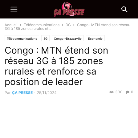
Accueil
Télécommunications
3G
Congo : MTN étend son réseau
3G à 185 zones rurales et...
Télécommunications
3G
Congo -Brazzaville
Économie
Congo : MTN étend son
réseau 3G à 185 zones
rurales et renforce sa
position de leader
330
0
Par
ÇA PRESSE
-
25/11/2024