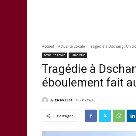
Accueil
Actualité Locale
Tragédie à Dschang : Un d
Actualité Locale
Cameroun
Tragédie à Dschan
éboulement fait a
By
ÇA PRESSE
06/11/2024
Partager