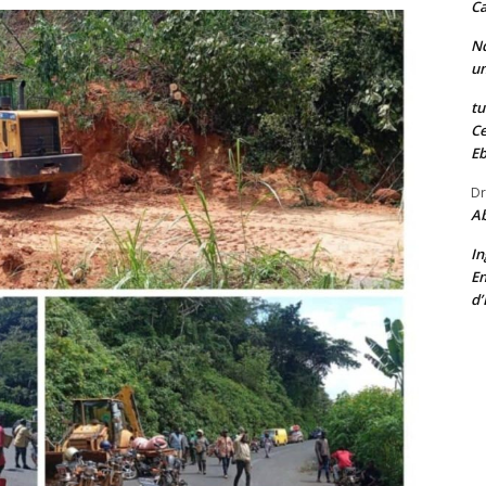
C
Nd
un
tu
Ce
E
Dr
Ab
In
En
d’