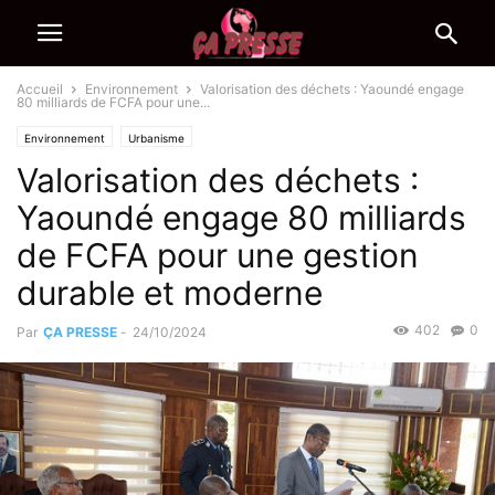
Accueil
Environnement
Valorisation des déchets : Yaoundé engage
80 milliards de FCFA pour une...
Environnement
Urbanisme
Valorisation des déchets :
Yaoundé engage 80 milliards
de FCFA pour une gestion
durable et moderne
402
0
Par
ÇA PRESSE
-
24/10/2024