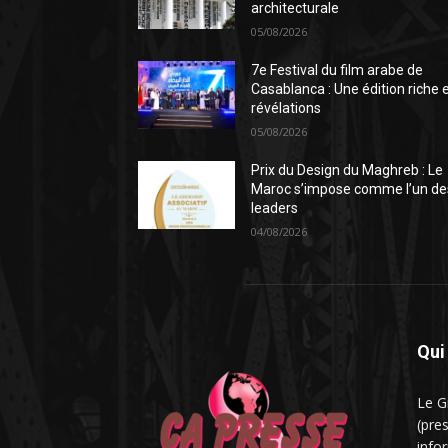
architecturale
05/08/2026
7e Festival du film arabe de
Casablanca : Une édition riche 
révélations
05/08/2026
Prix du Design du Maghreb : Le
Maroc s’impose comme l’un de
leaders
04/08/2026
Qui
Le G
(pre
infor