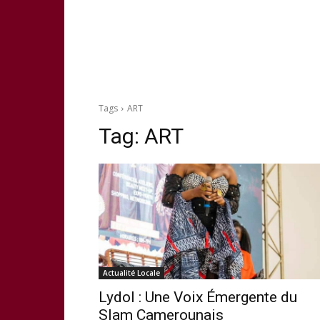
Tags
ART
Tag:
ART
Actualité Locale
Lydol : Une Voix Émergente du
Slam Camerounais