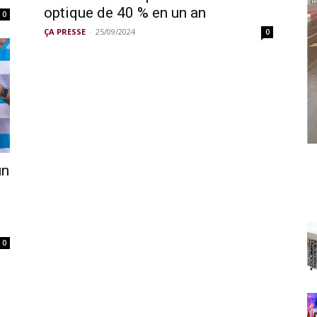
optique de 40 % en un an
0
ÇA PRESSE
-
25/09/2024
0
un
0