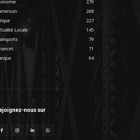
conomie
279
ameroun
268
rique
227
tualité Locale
145
ransports
79
inances
71
anque
64
ejoignez-nous sur