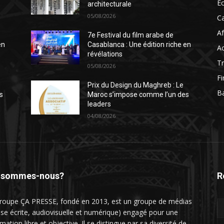
É
architecturale
05/08/2026
C
Af
7e Festival du film arabe de
en
Casablanca : Une édition riche en
Ac
révélations
T
05/08/2026
F
Prix du Design du Maghreb : Le
B
s
Maroc s’impose comme l’un des
leaders
04/08/2026
 sommes-nous?
R
roupe ÇA PRESSE, fondé en 2013, est un groupe de médias
sse écrite, audiovisuelle et numérique) engagé pour une
mation libre et objective. Il se distingue par sa diversité de