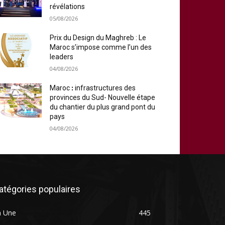
révélations
05/08/2026
Prix du Design du Maghreb : Le
Maroc s’impose comme l’un des
leaders
04/08/2026
Maroc ꓽ infrastructures des
provinces du Sud- Nouvelle étape
du chantier du plus grand pont du
pays
04/08/2026
atégories populaires
a Une
445