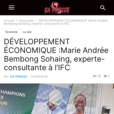
Accueil
Économie
DÉVELOPPEMENT ÉCONOMIQUE :Marie Andrée
Bembong Sohaing, experte-consultante à l’IFC
Économie
La Une
DÉVELOPPEMENT
ÉCONOMIQUE :Marie Andrée
Bembong Sohaing, experte-
consultante à l’IFC
95
0
Par
ÇA PRESSE
-
23/06/2026