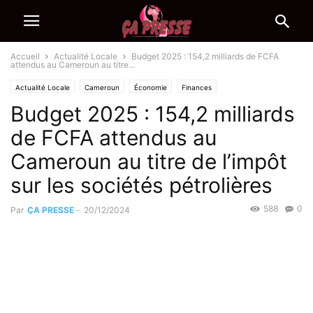
Accueil
Actualité Locale
Budget 2025 : 154,2 milliards de FCFA
attendus au Cameroun au titre...
Actualité Locale
Cameroun
Économie
Finances
Budget 2025 : 154,2 milliards
de FCFA attendus au
Cameroun au titre de l’impôt
sur les sociétés pétrolières
588
0
Par
ÇA PRESSE
-
20/12/2024