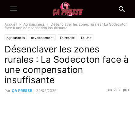
Accueil
Agribusiness
Désenclaver les zones rurales : La Sodecoton
face à une compensation insuffisante
Agribusiness
développement
Entreprise
La Une
Désenclaver les zones
rurales : La Sodecoton face à
une compensation
insuffisante
213
0
Par
ÇA PRESSE
-
24/02/2026