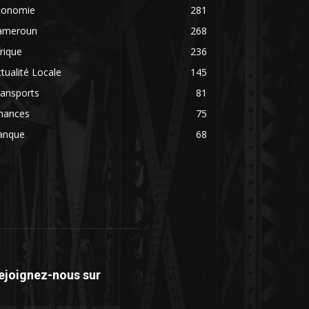
conomie
281
ameroun
268
rique
236
tualité Locale
145
ransports
81
inances
75
anque
68
ejoignez-nous sur