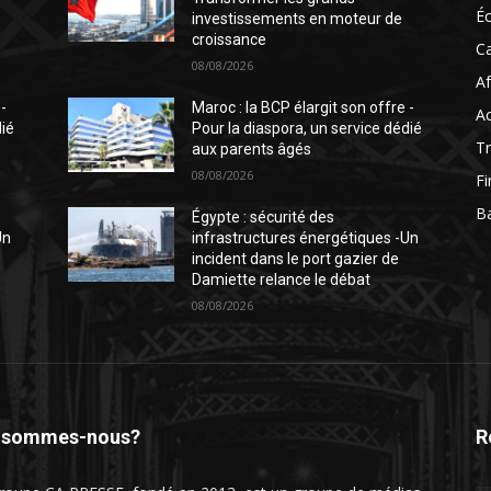
É
investissements en moteur de
croissance
C
08/08/2026
Af
 -
Maroc : la BCP élargit son offre -
Ac
dié
Pour la diaspora, un service dédié
T
aux parents âgés
08/08/2026
F
B
Égypte : sécurité des
Un
infrastructures énergétiques -Un
incident dans le port gazier de
Damiette relance le débat
08/08/2026
 sommes-nous?
R