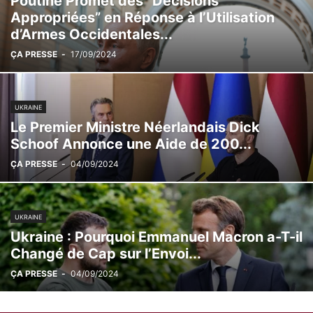
Poutine Promet des “Décisions
Appropriées” en Réponse à l’Utilisation
d’Armes Occidentales...
ÇA PRESSE
-
17/09/2024
UKRAINE
Le Premier Ministre Néerlandais Dick
Schoof Annonce une Aide de 200...
ÇA PRESSE
-
04/09/2024
UKRAINE
Ukraine : Pourquoi Emmanuel Macron a-T-il
Changé de Cap sur l’Envoi...
ÇA PRESSE
-
04/09/2024